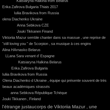
Katsiaryna Halkina from Belarus
Erika Zafirova Bulgaria Thiais 2017
Iuliia Bravikova from Russia
olena Diachenko Ukraine
Anna Sebkova CZE
Jouki Tikkanen Finand
Viktoriia Mazur semble chanter dans sa massue , une reprise de
"still loving you " de Scorpion , sa musique à ces engins
Alina HArnasko Belarus
LLana Sara venant d' Espagne
Katsiaryna Halkina Belarus
Erika Zafirova Bulgaria
Iuliia Bravikova from Russia
Olena Diachenko d Ukraine , équipe qui présente souvent de très
beaux académiques strassés
anna Sebkova République Tchèque
Jouki Tikkanen , Finland
l'étrange justaucorps de Viktoriia Mazur , une